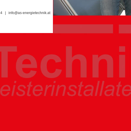
 84 |
info@as-energietechnik.at