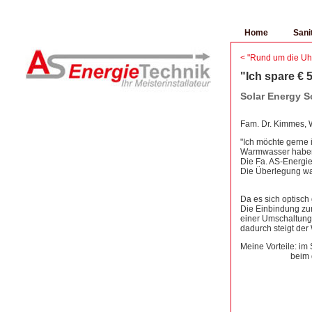
Home
Sani
< "Rund um die U
"Ich spare € 
Solar Energy S
Fam. Dr. Kimmes, 
"Ich möchte gerne
Warmwasser haben,
Die Fa. AS-Energie
Die Überlegung wa
Da es sich optisch
Die Einbindung zu
einer Umschaltung 
dadurch steigt der
Meine Vorteile: i
beim derzeitig