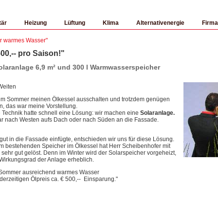
tär
Heizung
Lüftung
Klima
Alternativenergie
Firma
hr warmes Wasser"
500,-- pro Saison!"
olaranlage 6,9 m² und 300 l Warmwasserspeicher
Weiten
 im Sommer meinen Ölkessel ausschalten und trotzdem genügen
 das war meine Vorstellung.
 Technik hatte schnell eine Lösung: wir machen eine
Solaranlage.
r nach Westen aufs Dach oder nach Süden an die Fassade.
 gut in die Fassade einfügte, entschieden wir uns für diese Lösung.
m bestehenden Speicher im Ölkessel hat Herr Scheibenhofer mit
sehr gut gelöst. Denn im Winter wird der Solarspeicher vorgeheizt,
 Wirkungsgrad der Anlage erheblich.
m Sommer ausreichend warmes Wasser
en Ölpreis ca. € 500,-- Einsparung."