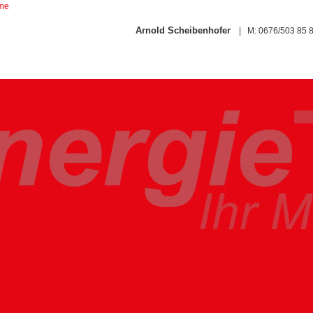
ome
Arnold Scheibenhofer
| M: 0676/503 85