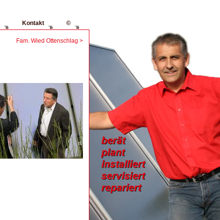
Kontakt
©
»
»
»
Fam. Wied Ottenschlag >