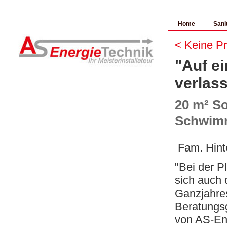
Home
Sani
< Keine Pr
"Auf ei
verlas
20 m² So
Schwim
Fam. Hinte
"Bei der P
sich auch 
Ganzjahres
Beratungs
von AS-Ene